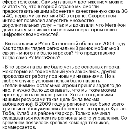
сфере телекома. Самым главным достижением можно
считать то, что в горной стране мы смогли
предоставить нашим абонентам качественную связь 3G
и 4G, первыми запустили 5G в стране. Скоростной
интернет позволил запустить множество
дополнительных услуг – так мы доказали, что МегаФон
действительно является первым оператором новых
цифровых возможностей.
- Вы возглавили РУ по Хатлонской области в 2009 году.
Как тогда выглядел региональный рынок мобильной
связи – много ли было игроков? Что представляло
тогда само РУ МегаФона?
- В то время на рынке было четыре основных игрока.
Некоторые из тех компаний уже закрылись, другие
продолжают работу под новыми названиями. Но в
любом случае условия нельзя было назвать
«тепличными»: остальные игроки пришли задолго до
нас, и нужно было доказывать, что мы тоже можем
претендовать на долю рынка. Хотя с тогдашними
нашими ресурсами такая цель была весьма
амбициозной. В 2009 году в регионе у нас было всего
три офиса обслуживания абонентов – в городах Курган-
Тюбе, Куляб и в районе Фархор. Только начинал
складываться коллектив регионального управления. Со
временем появилась крепкая команда техников,
коммерсантов.