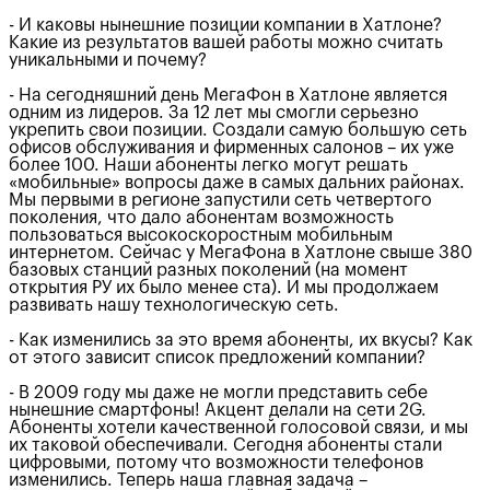
- И каковы нынешние позиции компании в Хатлоне?
Какие из результатов вашей работы можно считать
уникальными и почему?
- На сегодняшний день МегаФон в Хатлоне является
одним из лидеров. За 12 лет мы смогли серьезно
укрепить свои позиции. Создали самую большую сеть
офисов обслуживания и фирменных салонов – их уже
более 100. Наши абоненты легко могут решать
«мобильные» вопросы даже в самых дальних районах.
Мы первыми в регионе запустили сеть четвертого
поколения, что дало абонентам возможность
пользоваться высокоскоростным мобильным
интернетом. Сейчас у МегаФона в Хатлоне свыше 380
базовых станций разных поколений (на момент
открытия РУ их было менее ста). И мы продолжаем
развивать нашу технологическую сеть.
- Как изменились за это время абоненты, их вкусы? Как
от этого зависит список предложений компании?
- В 2009 году мы даже не могли представить себе
нынешние смартфоны! Акцент делали на сети 2G.
Абоненты хотели качественной голосовой связи, и мы
их таковой обеспечивали. Сегодня абоненты стали
цифровыми, потому что возможности телефонов
изменились. Теперь наша главная задача –