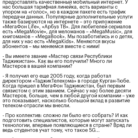
предоставлять качественный мобильный интернет. У
нас большая тарифная линейка, есть варианты с
упором на «голос», но в каждом пакете есть трафик
передачи данных. Популярные дополнительные услуги
также базируются на интернете – это приложение
«МегаФон Life», «Арбуз ТВ». Для любителей сериалов
есть «MegaMovie», для меломанов – «MegaMusic», для
книгоманов – «MegaBook». Мы позаботились и о детях,
для них у нас есть «MegaKids». Меняются вкусы
абонентов – мы меняемся вместе с ними!
- Вы имеете звание «Мастер связи Республики
Таджикистан». Как вы его получили? Много ли
Мастеров в вашей компании?
- Я получил его еще 2005 году, когда работал
директором «ТаджикТелекома» в городе Курган-Тюбе.
Когда пришел в МегаФон Таджикистан, был первым
связистом с этим званием. Сейчас у нас более десяти
Мастеров, больше, чем в любой другой компании – уже
это показывает, насколько большой вклад в развитие
телеком-отрасли мы внесли.
- Про коллектив: сложно ли было его собрать? И как
подготовить специалистов, которые могут запускать
технологии, впервые появляющиеся в стране? Вряд ли
ведь студентов учат тому, что такое 5G...