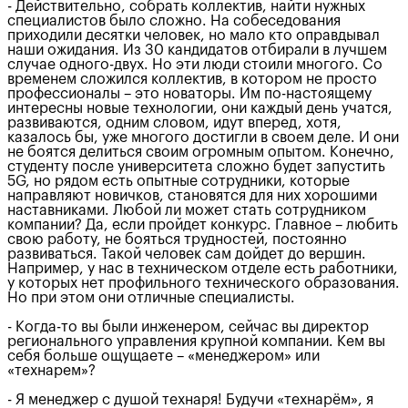
- Действительно, собрать коллектив, найти нужных
специалистов было сложно. На собеседования
приходили десятки человек, но мало кто оправдывал
наши ожидания. Из 30 кандидатов отбирали в лучшем
случае одного-двух. Но эти люди стоили многого. Со
временем сложился коллектив, в котором не просто
профессионалы – это новаторы. Им по-настоящему
интересны новые технологии, они каждый день учатся,
развиваются, одним словом, идут вперед, хотя,
казалось бы, уже многого достигли в своем деле. И они
не боятся делиться своим огромным опытом. Конечно,
студенту после университета сложно будет запустить
5G, но рядом есть опытные сотрудники, которые
направляют новичков, становятся для них хорошими
наставниками. Любой ли может стать сотрудником
компании? Да, если пройдет конкурс. Главное – любить
свою работу, не бояться трудностей, постоянно
развиваться. Такой человек сам дойдет до вершин.
Например, у нас в техническом отделе есть работники,
у которых нет профильного технического образования.
Но при этом они отличные специалисты.
- Когда-то вы были инженером, сейчас вы директор
регионального управления крупной компании. Кем вы
себя больше ощущаете – «менеджером» или
«технарем»?
- Я менеджер с душой технаря! Будучи «технарём», я