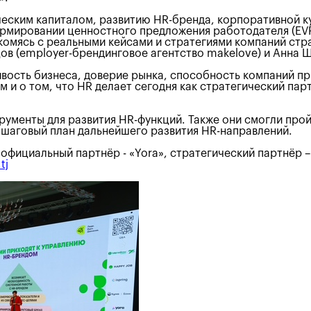
еским капиталом, развитию HR-бренда, корпоративной к
ормировании ценностного предложения работодателя (EVP)
комясь с реальными кейсами и стратегиями компаний стр
в (employer-брендинговое агентство makelove) и Анна Ши
вость бизнеса, доверие рынка, способность компаний пр
 и о том, что HR делает сегодня как стратегический пар
рументы для развития HR-функций. Также они смогли прой
ошаговый план дальнейшего развития HR-направлений.
официальный партнёр - «Yora», стратегический партнёр –
tj