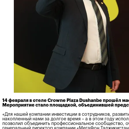
14 февраля в отеле Crowne Plaza Dushanbe прошёл 
Мероприятие стало площадкой, объединившей предст
«Для нашей компании инвестиции в сотрудников, развит
накопленный нами за долгое время – а в этом году испо
позволил объединить профессиональное сообщество, об
генеральный директор компании «МегаФон Таджикистан