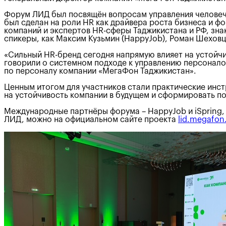
Форум ЛИД был посвящён вопросам управления человеч
был сделан на роли HR как драйвера роста бизнеса и ф
компаний и экспертов HR-сферы Таджикистана и РФ, зна
спикеры, как Максим Кузьмин (HappyJob), Роман Шеховцо
«Сильный HR-бренд сегодня напрямую влияет на устойчи
говорили о системном подходе к управлению персоналом
по персоналу компании «МегаФон Таджикистан».
Ценным итогом для участников стали практические инст
на устойчивость компании в будущем и сформировать п
Международные партнёры форума – HappyJob и iSpring, 
ЛИД, можно на официальном сайте проекта
lid.megafon.