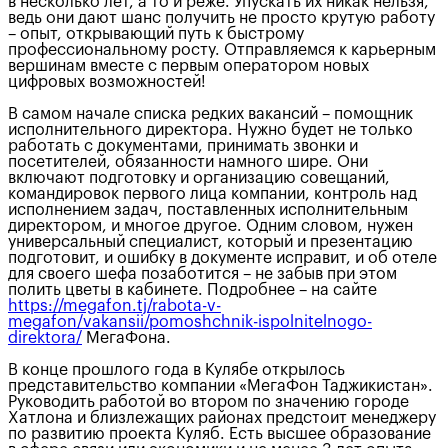
в несколько лет, а то и реже. Упускать их никак нельзя,
ведь они дают шанс получить не просто крутую работу
– опыт, открывающий путь к быстрому
профессиональному росту. Отправляемся к карьерным
вершинам вместе с первым оператором новых
цифровых возможностей!
В самом начале списка редких вакансий – помощник
исполнительного директора. Нужно будет не только
работать с документами, принимать звонки и
посетителей, обязанности намного шире. Они
включают подготовку и организацию совещаний,
командировок первого лица компании, контроль над
исполнением задач, поставленных исполнительным
директором, и многое другое. Одним словом, нужен
универсальный специалист, который и презентацию
подготовит, и ошибку в документе исправит, и об отеле
для своего шефа позаботится – не забыв при этом
полить цветы в кабинете. Подробнее – на сайте
https://megafon.tj/rabota-v-
megafon/vakansii/pomoshchnik-ispolnitelnogo-
direktora/
МегаФона.
В конце прошлого года в Кулябе открылось
представительство компании «МегаФон Таджикистан».
Руководить работой во втором по значению городе
Хатлона и близлежащих районах предстоит менеджеру
по развитию проекта Куляб. Есть высшее образование