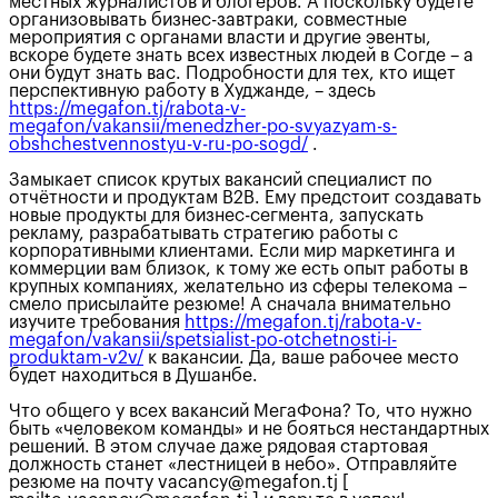
местных журналистов и блогеров. А поскольку будете
организовывать бизнес-завтраки, совместные
мероприятия с органами власти и другие эвенты,
вскоре будете знать всех известных людей в Согде – а
они будут знать вас. Подробности для тех, кто ищет
перспективную работу в Худжанде, – здесь
https://megafon.tj/rabota-v-
megafon/vakansii/menedzher-po-svyazyam-s-
obshchestvennostyu-v-ru-po-sogd/
.
Замыкает список крутых вакансий специалист по
отчётности и продуктам B2B. Ему предстоит создавать
новые продукты для бизнес-сегмента, запускать
рекламу, разрабатывать стратегию работы с
корпоративными клиентами. Если мир маркетинга и
коммерции вам близок, к тому же есть опыт работы в
крупных компаниях, желательно из сферы телекома –
смело присылайте резюме! А сначала внимательно
изучите требования
https://megafon.tj/rabota-v-
megafon/vakansii/spetsialist-po-otchetnosti-i-
produktam-v2v/
к вакансии. Да, ваше рабочее место
будет находиться в Душанбе.
Что общего у всех вакансий МегаФона? То, что нужно
быть «человеком команды» и не бояться нестандартных
решений. В этом случае даже рядовая стартовая
должность станет «лестницей в небо». Отправляйте
резюме на почту vacancy@megafon.tj [