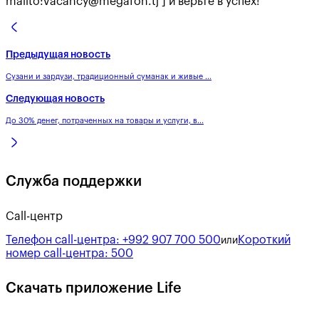
mailto:vacancy@megafon.tj ] и верьте в успех!
Предыдущая новость
Сузани и зардузи, традиционный суманак и живые ...
Следующая новость
До 30% денег, потраченных на товары и услуги, в...
Служба поддержки
Call-центр
Телефон call-центра:
+992 907 700 500
Короткий
или
номер call-центра:
500
Скачать приложение Life