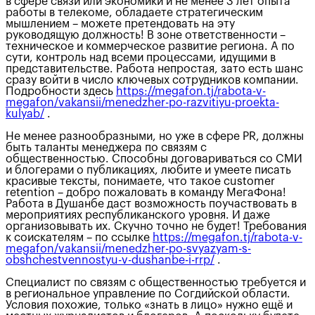
в сфере связи или экономики и не менее 3 лет опыта
работы в телекоме, обладаете стратегическим
мышлением – можете претендовать на эту
руководящую должность! В зоне ответственности –
техническое и коммерческое развитие региона. А по
сути, контроль над всеми процессами, идущими в
представительстве. Работа непростая, зато есть шанс
сразу войти в число ключевых сотрудников компании.
Подробности здесь
https://megafon.tj/rabota-v-
megafon/vakansii/menedzher-po-razvitiyu-proekta-
kulyab/
.
Не менее разнообразными, но уже в сфере PR, должны
быть таланты менеджера по связям с
общественностью. Способны договариваться со СМИ
и блогерами о публикациях, любите и умеете писать
красивые тексты, понимаете, что такое customer
retention – добро пожаловать в команду МегаФона!
Работа в Душанбе даст возможность поучаствовать в
мероприятиях республиканского уровня. И даже
организовывать их. Скучно точно не будет! Требования
к соискателям – по ссылке
https://megafon.tj/rabota-v-
megafon/vakansii/menedzher-po-svyazyam-s-
obshchestvennostyu-v-dushanbe-i-rrp/
.
Специалист по связям с общественностью требуется и
в региональное управление по Согдийской области.
Условия похожие, только «знать в лицо» нужно ещё и