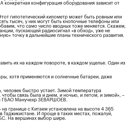
 А конкретная конфигурация оборудования зависит от
 Этот гипотетический километр может быть ровным или
ть тысяч, у них могут быть кнопочные телефоны или
бавим, что само число вводных тоже меняется. Скажем,
анции, пускающей радиосигнал «в обход», уже не
мную» точку в дальнейшие планы технического развития.
авить их на каждом повороте, в каждом ущелье. Один из
оры, хотя применяются и солнечные батареи, даже
а, человек быстро устает. Зимой температура
тобы связь была и днем, и ночью, и летом, и зимой», –
по ГБАО Манучехр ЗЕВАРШОЕВ.
 на границе с Китаем установлена на высоте 4 365
 Таджикистане. И проще в таких местах, пожалуй,
 БС. На вершинах выбор шире.