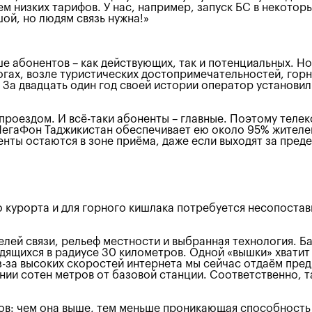
 низких тарифов. У нас, например, запуск БС в некотор
ой, но людям связь нужна!»
е абонентов – как действующих, так и потенциальных. Но 
огах, возле туристических достопримечательностей, го
 За двадцать один год своей истории оператор установил
проездом. И всё-таки абоненты – главные. Поэтому теле
 МегаФон Таджикистан обеспечивает ею около 95% жителе
нты остаются в зоне приёма, даже если выходят за пред
о курорта и для горного кишлака потребуется несопостав
лей связи, рельеф местности и выбранная технология. Ба
ящихся в радиусе 30 километров. Одной «вышки» хватит с
из-за высоких скоростей интернета мы сейчас отдаём пре
нии сотен метров от базовой станции. Соответственно, т
ов: чем она выше, тем меньше проникающая способность 