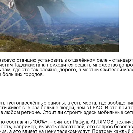
зовую станцию установить в отдалённом селе – стандарта
стам Таджикистана приходится решать множество вопрос
ь там, где это так сложно, дорого, а местных жителей м
ы больших городов.
ь густонаселённые районы, а есть места, где вообще ник
ти живёт в 15 раз больше людей, чем в ГБАО. И это при т
 в любом регионе. Стоит ли строить здесь мобильные сет
но составлять 100%», – считает Рафиль АГЛЯМОВ, технич
ость, например, вызвать спасателей, это вопрос безопас
я, а это влияет на цену телеком-услуг. Поэтому каждый