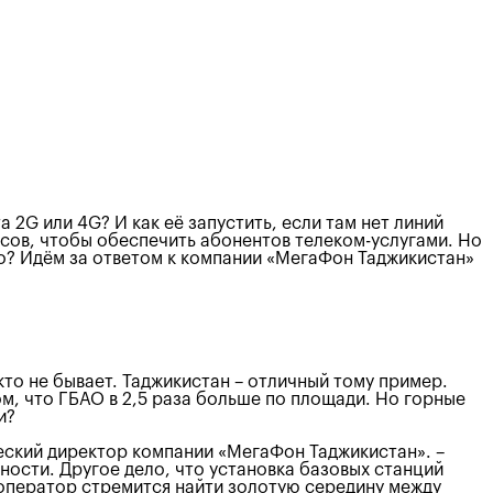
 2G или 4G? И как её запустить, если там нет линий
ов, чтобы обеспечить абонентов телеком-услугами. Но
ало? Идём за ответом к компании «МегаФон Таджикистан»
то не бывает. Таджикистан – отличный тому пример.
ом, что ГБАО в 2,5 раза больше по площади. Но горные
и?
еский директор компании «МегаФон Таджикистан». –
ности. Другое дело, что установка базовых станций
 оператор стремится найти золотую середину между