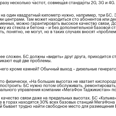
зу несколько частот, совмещая стандарты 2G, 3G и 4G.
о на один квадратный километр нужно, например, три БС.
центрами. Там может находиться сто абонентов или деся
нных, можно гарантировать высокое качество связи. До
у из стекла и бетона – и без дополнительной базовой ст
, понятно, не могут, но в таких случаях вносят «пробле
ее сложен. БС должны «видеть» друг друга, приходится ст
никают ещё две проблемы.
ничего кроме камней? Обычный выход – дизельные генерат
сто физически. «На больших высотах не хватает кислород
построить: БС нужно потом обслуживать, ремонтировать, ч
онального управления компании «МегаФон Таджикистан» 
ачество связи даже на предельных высотах. БС «Кульма»
 в горах находятся 30% всех базовых станций МегаФона в
ой бывает трудно найти свободное место для размещения