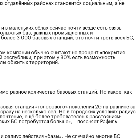
ых отдалённых районах становится социальным, а не
и в маленьких сёлах сейчас почти везде есть связь
рнолыжных баз, важных промышленных и
 более 3 000 базовых станций, это почти треть всех БС,
ком-компании обычно считают не процент «покрытия
й республики, при этом у 80% есть возможность
елы обжитых территорий.
имо разное количество базовых станций. Но какое, как
зовая станция «голосового» поколения 2G на равнине за
разу на несколько сёл. Но в городских условиях радиус
дпочтение, ещё более требователен к расстояниям:
аких БС потребуется больше», – поясняет Рафиль
и радиус действия «базы». Не случайно многие БС