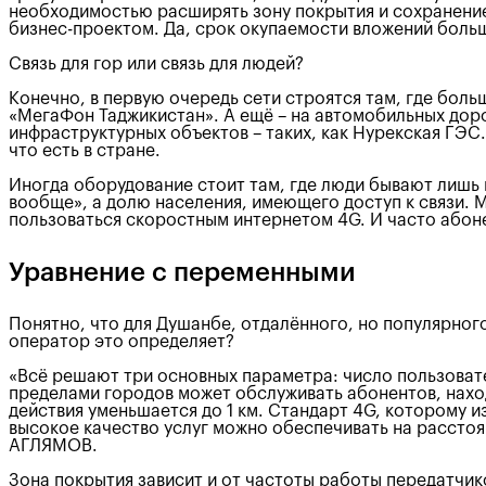
необходимостью расширять зону покрытия и сохранением
бизнес-проектом. Да, срок окупаемости вложений больш
Связь для гор или связь для людей?
Конечно, в первую очередь сети строятся там, где больш
«МегаФон Таджикистан». А ещё – на автомобильных дор
инфраструктурных объектов – таких, как Нурекская ГЭС.
что есть в стране.
Иногда оборудование стоит там, где люди бывают лишь 
вообще», а долю населения, имеющего доступ к связи.
пользоваться скоростным интернетом 4G. И часто абоне
Уравнение с переменными
Понятно, что для Душанбе, отдалённого, но популярног
оператор это определяет?
«Всё решают три основных параметра: число пользовате
пределами городов может обслуживать абонентов, наход
действия уменьшается до 1 км. Стандарт 4G, которому 
высокое качество услуг можно обеспечивать на расстоя
АГЛЯМОВ.
Зона покрытия зависит и от частоты работы передатчик