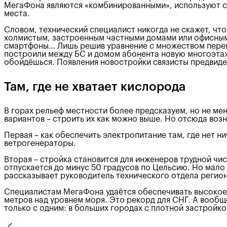
МегаФона являются «комбинированными», используют сра
места.
Словом, технический специалист никогда не скажет, чт
холмистым, застроенным частными домами или офисными 
смартфоны… Лишь решив уравнение с множеством переме
построили между БС и домом абонента новую многоэтажк
обойдёшься. Появления новостройки связисты предвидеть
Там, где не хватает кислорода
В горах рельеф местности более предсказуем, но не мен
вариантов – строить их как можно выше. Но отсюда воз
Первая – как обеспечить электропитание там, где нет 
ветрогенераторы.
Вторая – стройка становится для инженеров трудной чи
отпускается до минус 50 градусов по Цельсию. Но мало 
рассказывает руководитель технического отдела реги
Специалистам МегаФона удаётся обеспечивать высокое к
метров над уровнем моря. Это рекорд для СНГ. А вообще
только с одним: в больших городах с плотной застройк