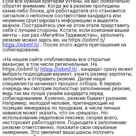
Если все нужные критерии учтены, на вас обязательно
обратят внимание. Когда же в резюме пропущены
какие-либо блоки, для работадателя это становится
сигналом о неполном соответствии кандидата или
неумении сруктуировать информацию и выделять
важное. Постарайтесь уже на этом этапе представить
себя с лучшей стороны. Кстати, если компания вашей
мечты – как раз «МегаФон Таджикистан», заполнить
резюме можно здесь же, на https://jobmf.tj/
https://jobmf.tj/
. После этого ждите приглашения на
собеседование.
«На нашем сайте опубликованы все открытые
вакансии, в том числе региональные. На
https://jobmf.tj/
https://jobmf.tj/
, кандидат сразу может
выбрать подходящий вариант, узнать размер зарплаты,
заполнить и отправить резюме. Далее наши
специалисты начинают процесс отбора. В первую
очередь мы смотрим полностью заполненные резюме,
ведь так мы лучше узнаём кандидата перед
собеседованием. Конечно, резюме бывают разными.
Например, молодой человек, претендующий на
позицию менеджера по продажам, в числе личных
навыков может указать, что он «решала». Но
использование неделовой лексики, скорее всего,
насторожит работодателя. Подходите к заполнению
резюме ответственно, покажите свои серьёзные
намерения. Это увеличит ваши шансы получить