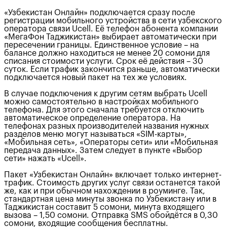
«Узбекистан Онлайн» подключается сразу после
регистрации мобильного устройства в сети узбекского
оператора связи Ucell. Её телефон абонента компании
«МегаФон Таджикистан» выбирает автоматически при
пересечении границы. Единственное условие – на
балансе должно находиться не менее 20 сомони для
списания стоимости услуги. Срок её действия – 30
суток. Если трафик закончится раньше, автоматически
подключается новый пакет на тех же условиях.
В случае подключения к другим сетям выбрать Ucell
можно самостоятельно в настройках мобильного
телефона. Для этого сначала требуется отключить
автоматическое определение оператора. На
телефонах разных производителей названия нужных
разделов меню могут называться «SIM-карты»,
«Мобильная сеть», «Операторы сети» или «Мобильная
передача данных». Затем следует в пункте «Выбор
сети» нажать «Ucell».
Пакет «Узбекистан Онлайн» включает только интернет-
трафик. Стоимость других услуг связи останется такой
же, как и при обычном нахождении в роуминге. Так,
стандартная цена минуты звонка по Узбекистану или в
Таджикистан составит 5 сомони, минута входящего
вызова – 1,50 сомони. Отправка SMS обойдётся в 0,30
сомони, входящие сообщения бесплатны.