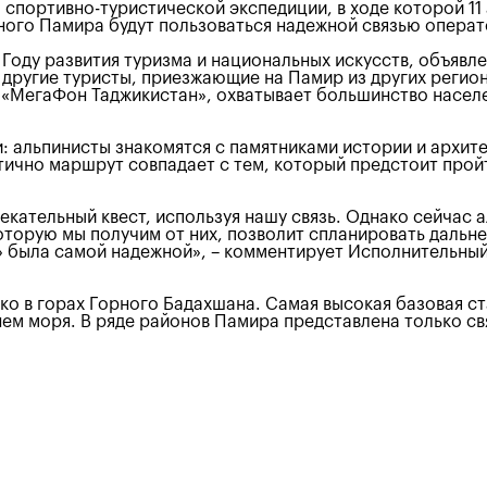
спортивно-туристической экспедиции, в ходе которой 11
ого Памира будут пользоваться надежной связью операт
к Году развития туризма и национальных искусств, объя
 другие туристы, приезжающие на Памир из других регионо
 «МегаФон Таджикистан», охватывает большинство насел
 альпинисты знакомятся с памятниками истории и архитек
тично маршрут совпадает с тем, который предстоит пройт
екательный квест, используя нашу связь. Однако сейчас 
оторую мы получим от них, позволит спланировать дальне
» была самой надежной», – комментирует Исполнительны
ко в горах Горного Бадахшана. Самая высокая базовая с
нем моря. В ряде районов Памира представлена только с