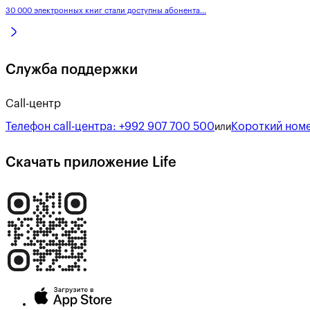
30 000 электронных книг стали доступны абонента...
Служба поддержки
Call-центр
Телефон call-центра:
+992 907 700 500
Короткий номе
или
Скачать приложение Life