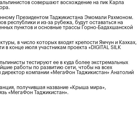
 альпинистов совершают восхождение на пик Карла
ора.
вленному Президентом Таджикистана Эмомали Рахмоном.
в республики и из-за рубежа, будут оставаться на
енных пунктов и основные трассы Горно-Бадахшанской
туры, в число которых входят крепости Ямчун и Кахках,
и в конце июля участникам проекта «DIGITAL SILK
альпинисты тестируют ее в куда более экстремальных
йшие работы по развитию сети, чтобы на всех
й директор компании «МегаФон Таджикистан» Анатолий
танция, получившая название «Крыша мира»,
вязь «МегаФон Таджикистан».