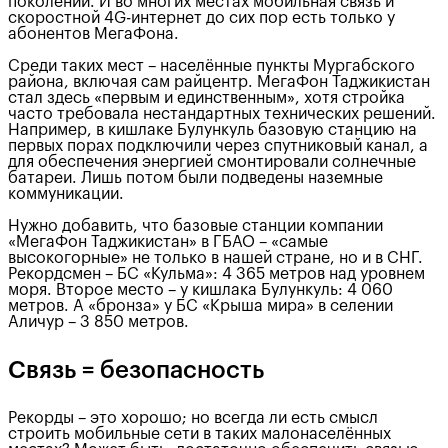
поколений. И во многих местах мобильная связь и
скоростной 4G-интернет до сих пор есть только у
абонентов МегаФона.
Среди таких мест – населённые пункты Мургабского
района, включая сам райцентр. МегаФон Таджикистан
стал здесь «первым и единственным», хотя стройка
часто требовала нестандартных технических решений.
Например, в кишлаке Булункуль базовую станцию на
первых порах подключили через спутниковый канал, а
для обеспечения энергией смонтировали солнечные
батареи. Лишь потом были подведены наземные
коммуникации.
Нужно добавить, что базовые станции компании
«МегаФон Таджикистан» в ГБАО – «самые
высокогорные» не только в нашей стране, но и в СНГ.
Рекордсмен – БС «Кульма»: 4 365 метров над уровнем
моря. Второе место – у кишлака Булункуль: 4 060
метров. А «бронза» у БС «Крыша мира» в селении
Аличур – 3 850 метров.
Связь = безопасность
Рекорды – это хорошо; но всегда ли есть смысл
строить мобильные сети в таких малонаселённых