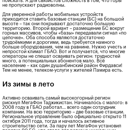
поискать. А для связистов сложность в том, что горы
не пропускают радиоволны.
Для уверенной работы мобильных устройств
приходится ставить базовые станции (БС) на большой
высоте – так они покрывают достаточно большую
территорию. Второй вариант – размещение БС вокруг
горных массивов, чтобы «базы» передавали сигнал «по
цепочке». Оба способа являются достаточно
трудоёмкими и дорогими, ведь требуется намного
больше оборудования, чем на равнине. Нужно учесть и
непростой климат ГБАО. Вот и получается, что многие
операторы не спешат осваивать регион: трудностей
много, а потенциальных абонентов мало. Всё
население – как один душанбинский район Фирдавси!
Тем не менее, телеком-услуги у жителей Памира есть.
Из зимы в лето
Активно осваивать самый высокогорный регион
рискнул МегаФон Таджикистан. Начиналось с малого: в
2008 году в ГБАО работал… всего один сотрудник
компании. На всю территорию – две базовые станции.
Региональное управление было официально открыто 11
октября 2011 года, тогда и началось активное
строительство сети. За пару лет МегаФон установил