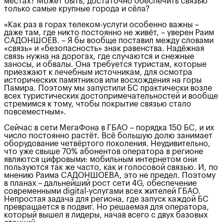
местах? Может быть, достаточно обеспечить связью
только самые крупные города и сёла?
«Как раз в горах телеком-услуги особенно важны –
даже там, где никто постоянно не живёт, – уверен Раим
САДОНШОЕВ. – Я бы вообще поставил между словами
«связь» и «безопасность» знак равенства. Надёжная
связь нужна на дорогах, где случаются и снежные
заносы, и обвалы. Она требуется туристам, которые
приезжают к лечебным источникам, для осмотра
исторических памятников или восхождения на горы
Памира. Поэтому мы запустили БС практически возле
всех туристических достопримечательностей и вообще
стремимся к тому, чтобы покрытие связью стало
повсеместным».
Сейчас в сети МегаФона в ГБАО – порядка 150 БС, и их
число постоянно растёт. Всё большую долю занимает
оборудование четвёртого поколения. Неудивительно,
что уже свыше 70% абонентов оператора в регионе
являются цифровыми: мобильным интернетом они
пользуются так же часто, как и голосовой связью. И, по
мнению Раима САДОНШОЕВА, это не предел. Поэтому
в планах – дальнейший рост сети 4G, обеспечение
современными digital-услугами всех жителей ГБАО.
Непростая задача для региона, где запуск каждой БС
превращается в подвиг. Но решаемая для оператора,
который вышел в лидеры, начав всего с двух базовых