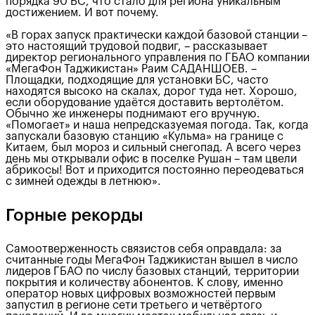
порядка 90 БС, что стало для региона уникальным
достижением. И вот почему.
«В горах запуск практически каждой базовой станции –
это настоящий трудовой подвиг, – рассказывает
директор регионального управления по ГБАО компании
«МегаФон Таджикистан» Раим САДАНШОЕВ. –
Площадки, подходящие для установки БС, часто
находятся высоко на скалах, дорог туда нет. Хорошо,
если оборудование удаётся доставить вертолётом.
Обычно же инженеры поднимают его вручную.
«Помогает» и наша непредсказуемая погода. Так, когда
запускали базовую станцию «Кульма» на границе с
Китаем, был мороз и сильный снегопад. А всего через
день мы открывали офис в поселке Рушан – там цвели
абрикосы! Вот и приходится постоянно переодеваться
с зимней одежды в летнюю».
Горные рекорды
Самоотверженность связистов себя оправдала: за
считанные годы МегаФон Таджикистан вышел в число
лидеров ГБАО по числу базовых станций, территории
покрытия и количеству абонентов. К слову, именно
оператор новых цифровых возможностей первым
запустил в регионе сети третьего и четвёртого