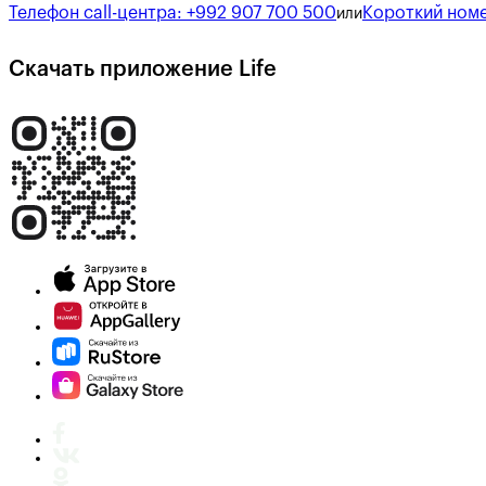
Телефон call-центра:
+992 907 700 500
Короткий номе
или
Скачать приложение Life