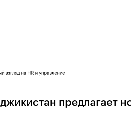
й взгляд на HR и управление
жикистан предлагает но