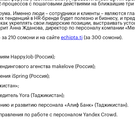
HR-процессов с пошаговыми действиями на ближайшие три 
рума. Именно люди – сотрудники и клиенты – являются г
ых тенденций в HR-бренде будет полезно и бизнесу, и пр
, как укреплять свои лидерские позиции, выстраивать ус
ворит Анна Жданова, директор по персоналу компании «М
 за 210 сомони и на сайте
echipta.tj
(за 300 сомони).
ниям HappyJob (Россия);
ендингового агенства makelove (Россия);
ния iSpring (Россия);
кистан»;
дитель Yora (Таджикистан);
нию и развитию персонала «Алиф Банк» (Таджикистан).
правления по работе с персоналом Yandex Crowd.