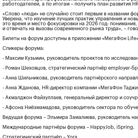
работодателей, а по итогам – получить план развития 
«Слово «люди» не случайно стоит первым в названии фо
Уверена, что изучение лучших практик управления и нов
это время и место фокусировки на 2026 год: понимания
и отвечать на вызовы современного рынка труда», – го
Билеты на форум доступны в приложении «МегаФон Life»
Спикеры форума:
- Максим Кузьмин, руководитель проектов по исследова
- Роман Шеховцов, стратегический партнёр employer-бр
- Анна Шильникова, руководитель партнёрского направле
- Анна Жданова, HR-директор компании «МегаФон Таджи
- Акмалджон Файзуллаев, генеральный директор и соучре
- Афсона Ниёзмамадова, руководитель сектора по обуче
Ведущая форума – Эльмира Замалиева, руководитель на
Международные партнёры форума – HappyJob, iSpring.
Стратегический партнёр – Yora.