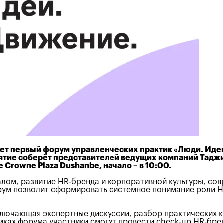
ует первый форум управленческих практик «Люди. Идеи
тие соберёт представителей ведущих компаний Таджи
 Crowne Plaza Dushanbe, начало – в 10:00.
лом, развитие HR-бренда и корпоративной культуры, сов
ум позволит сформировать системное понимание роли HR
лючающая экспертные дискуссии, разбор практических ке
ках форума участники смогут провести check-up HR-брен