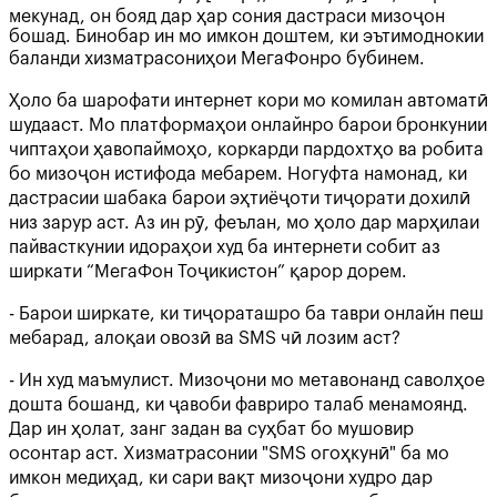
мекунад, он бояд дар ҳар сония дастраси мизоҷон
бошад. Бинобар ин мо имкон доштем, ки эътимоднокии
баланди хизматрасониҳои МегаФонро бубинем.
Ҳоло ба шарофати интернет кори мо комилан автоматӣ
шудааст. Мо платформаҳои онлайнро барои бронкунии
чиптаҳои ҳавопаймоҳо, коркарди пардохтҳо ва робита
бо мизоҷон истифода мебарем. Ногуфта намонад, ки
дастрасии шабака барои эҳтиёҷоти тиҷорати дохилӣ
низ зарур аст. Аз ин рӯ, феълан, мо ҳоло дар марҳилаи
пайвасткунии идораҳои худ ба интернети собит аз
ширкати “МегаФон Тоҷикистон” қарор дорем.
- Барои ширкате, ки тиҷораташро ба таври онлайн пеш
мебарад, алоқаи овозӣ ва SMS чӣ лозим аст?
- Ин худ маъмулист. Мизоҷони мо метавонанд саволҳое
дошта бошанд, ки ҷавоби фавриро талаб менамоянд.
Дар ин ҳолат, занг задан ва суҳбат бо мушовир
осонтар аст. Хизматрасонии "SMS огоҳкунӣ" ба мо
имкон медиҳад, ки сари вақт мизоҷони худро дар