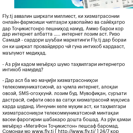
Fly.tj аввалин ширкати миллиест, ки хизматрасонии
онлайн-фармоиши чиптаҳои ҳавопаймо ва сайёҳатро
дар Тоҷикистонро пешниҳод намуд. Аммо барои кор
дар интернет албатта ….. интернет лозим аст. Ризо
Самадӣ - сардори шуъбаи маркетинги Fly.tj дар бораи
он ки ширкат провайдерро чӣ гуна интихоб кардааст,
маълумот медиҳад.
- Аз рӯи кадом меъёрҳо шумо таҳвилгари интернетро
интихоб намудед?
- Дар асл ба мо маҷмӯи хизматрасониҳои
телекоммуникатсионӣ, аз ҷумла интернет, алоқаи
овозӣ, SMS-огоҳкунӣ. лозим буд. Мувофиқан, суръати
дастрасӣ, сифати овоз ва сатҳи хизматрасонӣ муқоиса
карда шуданд. Инчунин хеле муҳим аст, ки таҳвилгари
хизматрасониҳои телекоммуникатсионӣ минтақаи
васеи фарогирии шабакаро дошта бошад. Аз рӯи ҳамаи
меъёрҳо «МегаФон Тоҷикистон» пешсаф баромад.
Сомонаи мо www.fly.tj [ http://www.fly.tj/ ] 24/7 кор