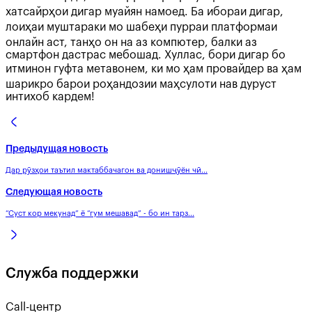
хатсайрҳои дигар муайян намоед. Ба ибораи дигар,
лоиҳаи муштараки мо шабеҳи пурраи платформаи
онлайн аст, танҳо он на аз компютер, балки аз
смартфон дастрас мебошад. Хуллас, бори дигар бо
итминон гуфта метавонем, ки мо ҳам провайдер ва ҳам
шарикро барои роҳандозии маҳсулоти нав дуруст
интихоб кардем!
Предыдущая новость
Дар рӯзҳои таътил мактаббачагон ва донишҷӯён чӣ...
Следующая новость
“Суст кор мекунад” ё “гум мешавад” - бо ин тарз...
Служба поддержки
Call-центр