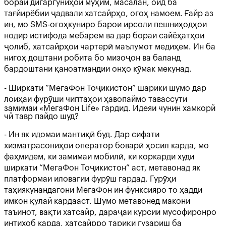
бораи дигаргуниҳои муҳим, масалан, оид ба
тағйирёбии ҷадвали хатсайрҳо, огоҳ намоем. Ғайр аз
ин, мо SMS-огоҳкуниро барои ирсоли пешниҳодҳои
нодир истифода мебарем ва дар бораи сайёҳатҳои
ҷолиб, хатсайрҳои чартерӣ маълумот медиҳем. Ин ба
нигоҳ доштани робита бо мизоҷон ва баланд
бардоштани қаноатмандии онҳо кӯмак мекунад.
- Ширкати “МегаФон Тоҷикистон” шарики шумо дар
лоиҳаи фурӯши чиптаҳои ҳавопаймо тавассути
замимаи «МегаФон Life» гардид. Идеяи чунин хамкорй
чй тавр пайдо шуд?
- Ин як идомаи мантиқӣ буд. Дар сифати
хизматрасониҳои оператор боварӣ ҳосил карда, мо
фаҳмидем, ки замимаи мобилӣ, ки коркарди худи
ширкати “МегаФон Тоҷикистон” аст, метавонад як
платформаи иловагии фурӯш гардад. Гурӯҳи
таҳиякунандагони МегаФон ин функсияро то ҳадди
имкон қулай кардааст. Шумо метавонед макони
таъинот, вақти хатсайр, дараҷаи курсии мусофиронро
интихоб карда, хатсайрро тариқи гузариш ба