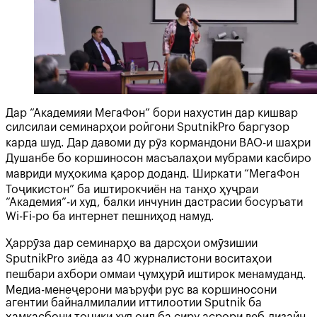
Дар “Академияи МегаФон” бори нахустин дар кишвар
силсилаи семинарҳои ройгони SputnikPro баргузор
карда шуд. Дар давоми ду рӯз кормандони ВАО-и шаҳри
Душанбе бо коршиносон масъалаҳои мубрами касбиро
мавриди муҳокима қарор доданд. Ширкати “МегаФон
Тоҷикистон” ба иштирокчиён на танҳо ҳуҷраи
“Академия”-и худ, балки инчунин дастрасии босуръати
Wi-Fi-ро ба интернет пешниҳод намуд.
Ҳаррӯза дар семинарҳо ва дарсҳои омӯзишии
SputnikPro зиёда аз 40 журналистони воситаҳои
пешбари ахбори оммаи ҷумҳурӣ иштирок менамуданд.
Медиа-менеҷерони маъруфи рус ва коршиносони
агентии байналмилалии иттилоотии Sputnik ба