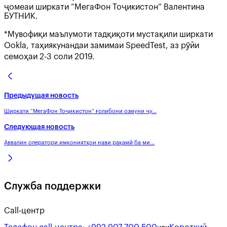
ҷомеаи ширкати “МегаФон Тоҷикистон” Валентина
БУТНИК.
*Мувофиқи маълумоти тадқиқоти мустақили ширкати
Ookla, таҳиякунандаи замимаи SpeedTest, аз рӯйи
семоҳаи 2-3 соли 2019.
Предыдущая новость
Ширкати “МегаФон Тоҷикистон” ғолибони озмуни ҷу...
Следующая новость
Аввалин оператори имкониятҳои нави рақамӣ ба ми...
Служба поддержки
Call-центр