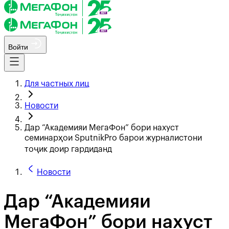
Войти
Для частных лиц
Новости
Дар “Академияи МегаФон” бори нахуст
семинарҳои SputnikPro барои журналистони
тоҷик доир гардиданд
Новости
Дар “Академияи
МегаФон” бори нахуст