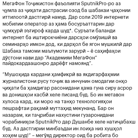
МегаФон Тоҷикистон фаъолияти SputnikPro-ро аз
ҷумла аз ҷиҳати дастрасии озод ба шабакаи ҷаҳонии
иттилоотӣ дастгирӣ намуд. Дар соли 2019 интернети
мобилии оператор аз ҳама босуръаттарин дар
ҷумҳурӣ эътироф карда шуд*. Суръати баланди
интернет ба иштирокчиёни дарсҳои омӯзишӣ ва
семинарҳо имкон дод, ки дарҳол бе ягон мушкилӣ дар
Шабака тамоми маълумоти зарурӣ – ё саҳифаҳои
дӯстони нави дар “Академияи МегаФон”
пайдокардаашонро дарёфт намоянд”.
“Мушоҳида кардани ҳамфикрӣ ва якдигарфаҳмии
журналистони русу тоҷик ва инчунин омодагии онҳо
ҷиҳати ба ҳамдигар расонидани ҳама гуна сиру асрор
ва донишҳои касбӣ хеле писанд буд. Бо ин метавон
хулоса кард, ки моро на танҳо технологияҳои
пешрафтаи рақамӣ муттаҳид мекунанд. Бар он
назарам, ки таҷрибаи нахустини гузаронидани
чорабиниҳои SputnikPro дар Душанбе хеле натиҷабахш
буд. Аз дастгирии минбаъдаи ин лоиҳа низ хушҳол
хоҳем шуд!” – мегӯяд директор оид ба робита бо