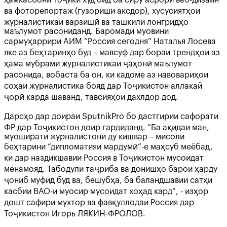
ҳамкасбони тоҷики худ оид ба сиру асрори веб-дизайн
ва фоторепортаж (гузориши аксдор), хусусиятҳои
журналистикаи варзишӣ ва ташкили лонгридҳо
маълумот расониданд. Баромади муовини
сармуҳаррири АИМ “Россия сегодня” Наталья Лосева
яке аз беҳтаринҳо буд – мавсуф дар бораи трендҳои аз
ҳама мубрами журналистикаи ҷаҳонӣ маълумот
расонида, вобаста ба он, ки кадоме аз навовариҳои
соҳаи журналистика бояд дар Тоҷикистон аллакай
ҷорӣ карда шаванд, тавсияҳои дахлдор дод.
Дарсҳо дар доираи SputnikPro бо дастгирии сафорати
ФР дар Тоҷикистон доир гардиданд. “Ба ақидаи ман,
муоширати журналистони ду кишвар – мисоли
беҳтарини “дипломатияи мардумӣ”-е маҳсуб меёбад,
ки дар наздикшавии Россия в Тоҷикистон мусоидат
менамояд. Табодули таҷриба ва донишҳо барои ҳарду
ҷониб муфид буд ва, бешубҳа, ба баландшавии сатҳи
касбии ВАО-и муосир мусоидат хоҳад кард”, - изҳор
дошт сафири мухтор ва фавқуллодаи Россия дар
Тоҷикистон Игорь ЛЯКИН-ФРОЛОВ.