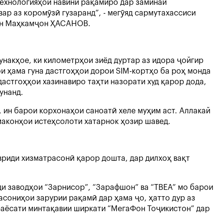
технологияҳои навини рақамиро дар заминаи
р аз коромӯзӣ гузаранд”, - мегӯяд сармутахассиси
тон Маҳкамҷон ҲАСАНОВ.
накҳое, ки километрҳои зиёд дуртар аз идора ҷойгир
и ҳама гуна дастгоҳҳои дорои SIM-кортҳо ба роҳ монда
астгоҳҳои хазинавиро таҳти назорати худ қарор дода,
унанд.
 ин барои корхонаҳои саноатӣ хеле муҳим аст. Аллакай
 маконҳои истеҳсолоти хатарнок ҳозир шавед.
риди хизматрасонӣ қарор дошта, дар дилхоҳ вақт
ди заводҳои “Зарнисор”, “Зарафшон” ва “ТВЕА” мо барои
сониҳои зарурии рақамӣ дар ҳама ҷо, ҳатто дур аз
 раёсати минтақавии ширкати “МегаФон Тоҷикистон” дар