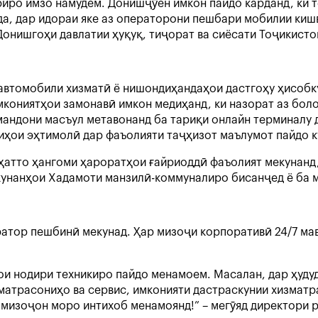
иро имзо намудем. Донишҷӯён имкон пайдо карданд, ки 
, дар идораи яке аз операторони пешбари мобилии кишва
Донишгоҳи давлатии ҳуқуқ, тиҷорат ва сиёсати Тоҷикис
автомобили хизматӣ ё нишондиҳандаҳои дастгоҳу ҳисобку
кониятҳои замонавӣ имкон медиҳанд, ки назорат аз боло
мандони масъул метавонанд ба тариқи онлайн терминалу д
иҳои эҳтимолӣ дар фаъолияти таҷҳизот маълумот пайдо к
ҳатто ҳангоми ҳароратҳои ғайриоддӣ фаъолият мекунанд,
обкунанҳои Хадамоти манзилӣ-коммуналиро бисанҷед ё ба
атор пешбинӣ мекунад. Ҳар мизоҷи корпоративӣ 24/7 мав
и нодири техникиро пайдо менамоем. Масалан, дар ҳуду
атрасониҳо ва сервис, имконияти дастраскунии хизматра
н мизоҷон моро интихоб менамоянд!” – мегӯяд директори