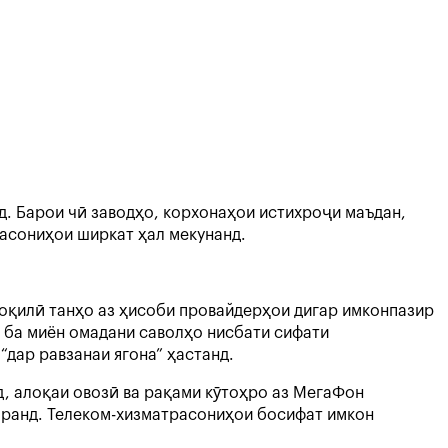
д. Барои чӣ заводҳо, корхонаҳои истихроҷи маъдан,
асониҳои ширкат ҳал мекунанд.
оқилӣ танҳо аз ҳисоби провайдерҳои дигар имконпазир
и ба миён омадани саволҳо нисбати сифати
“дар равзанаи ягона” ҳастанд.
, алоқаи овозӣ ва рақами кӯтоҳро аз МегаФон
аранд. Телеком-хизматрасониҳои босифат имкон