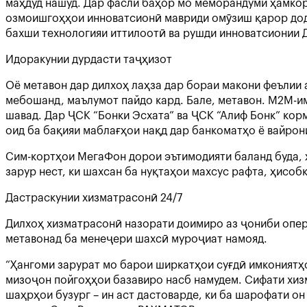
маҳдуд нашуд. Дар фасли баҳор мо меморандуми ҳамкор
озмоишгоҳҳои инноватсионӣ мавриди омӯзиш қарор дода
бахши технологияи иттилоотӣ ва рушди инноватсионии 
Идоракунии дурдасти таҷҳизот
Оё метавон дар дилхоҳ лаҳза дар бораи макони феълии 
мебошанд, маълумот пайдо кард. Бале, метавон. М2М-им
шавад. Дар ҶСК “Бонки Эсхата” ва ҶСК “Алиф Бонк” кор
оид ба бақияи маблағҳои нақд дар банкоматҳо ё вайрон
Сим-кортҳои МегаФон дорои эътимодияти баланд буда, 
зарур нест, ки шахсан ба нуқтаҳои махсус рафта, ҳис
Дастраскунии хизматрасонӣ 24/7
Дилхоҳ хизматрасонӣ назорати доимиро аз ҷониби опер
метавонад ба менеҷери шахсӣ муроҷиат намояд.
“Ҳангоми зарурат мо барои ширкатҳои суғдӣ имкониятҳо
мизоҷон пойгоҳҳои базавиро насб намудем. Сифати хизм
шаҳрҳои бузург – ин аст дастоварде, ки ба шарофати о