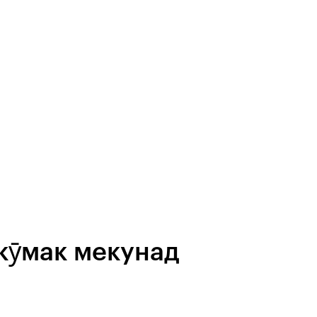
 кӯмак мекунад