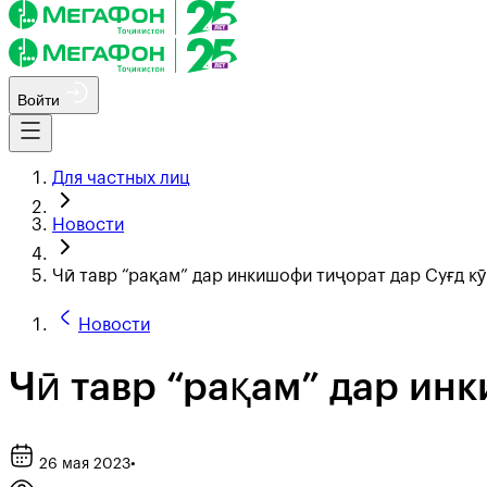
Войти
Для частных лиц
Новости
Чӣ тавр “рақам” дар инкишофи тиҷорат дар Суғд к
Новости
Чӣ тавр “рақам” дар ин
26 мая 2023
•