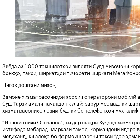
Зиёда аз 1 000 такшилотҳои вилояти Суғд мизоҷони кор
бонкҳо, такси, ширкатҳои тиҷоратӣ ширкати МегаФонро
Нигоҳ доштани мизоҷ
Замоне хизматрасониҳои асосии операторони мобилӣ аз
буд. Тарзи амали начандон қулай: зарур меомад, ки ша
хизматрасониҳо лозим буд, ки бо телефонҳои мухталиф 
“Инноватсияи Ояндасоз”, ки дар шаҳри Хуҷанд хизматр
истифода мебарад. Маркази тамос, кормандони идора в
медиҳанд, ки алоқа бо фармоишгарони такси “дар ҳама