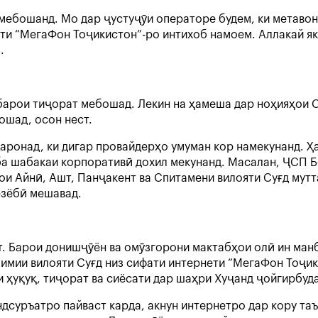
ӣ мебошанд. Мо дар ҷустуҷӯи операторе будем, ки метав
ти “МегаФон Тоҷикистон”-ро интихоб намоем. Аллакай як 
В.
барои тиҷорат мебошад. Лекин на ҳамеша дар ноҳияҳои С
ошад, осон нест.
аронад, ки дигар провайдерҳо умуман кор намекунанд. Ҳ
ба шабакаи корпоративӣ дохил мекунанд. Масалан, ҶСП Б
и Айнӣ, Ашт, Панҷакент ва Спитамени вилояти Суғд мутт
рзёбӣ мешавад.
т. Барои донишҷӯён ва омӯзгорони мактабҳои олӣ ин ман
имии вилояти Суғд низ сифати интернети “МегаФон Тоҷик
ҳуқуқ, тиҷорат ва сиёсати дар шаҳри Хуҷанд ҷойгирбуда
дсуръатро пайваст карда, акнун интернетро дар кору та