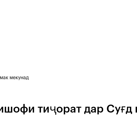
ӯмак мекунад
кишофи тиҷорат дар Суғд