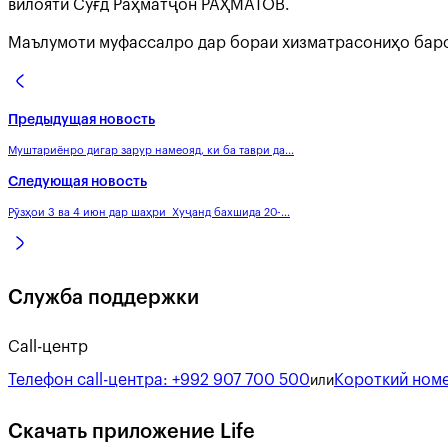
вилояти Суғд Раҳматҷон РАҲМАТОВ.
Маълумоти муфассалро дар бораи хизматрасониҳо барои 
Предыдущая новость
Муштариёнро дигар зарур намеояд, ки ба таври да...
Следующая новость
Рӯзҳои 3 ва 4 июн дар шаҳри Хуҷанд бахшида 20-...
Служба поддержки
Call-центр
Телефон call-центра:
+992 907 700 500
Короткий номе
или
Скачать приложение Life