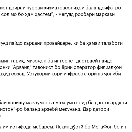
онист доираи пурраи хизматрасониҳои баландсифатро
сол мо бо ҳам ҳастем”, - мегӯяд роҳбари маркази
уғд пайдо кардани провайдере, ки ба ҳамаи талаботи
амин тариқ, мизоҷон ба интернет дастрасӣ пайдо
онки “Арванд” тавонист бо ёрии оператор филиалҳои
аҳид созад. Устувории кори инфрасохтори аз ҷониби
баи донишу маълумот ва маълумот оид ба дастовардҳои
истон”-ро баланд арзёбӣ мекунанд. Дар қатори
.
ълим истифода мебарем. Лекин дӯстӣ бо МегаФон бо ин