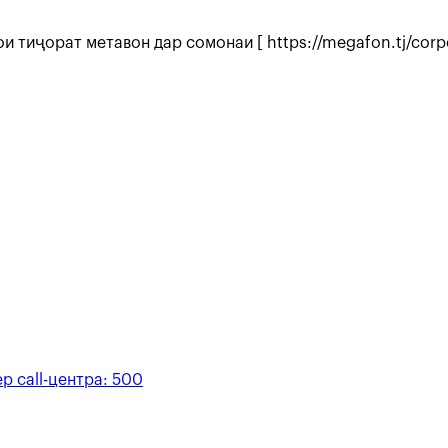
тиҷорат метавон дар сомонаи [ https://megafon.tj/corpo
р call-центра:
500