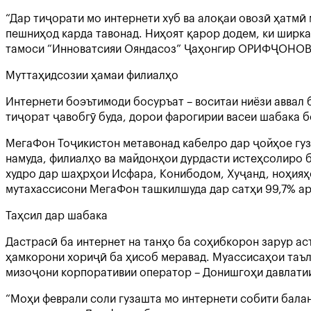
“Дар тиҷорати мо интернети хуб ва алоқаи овозӣ ҳатм
пешниҳод карда тавонад. Ниҳоят қарор додем, ки ширка
тамоси “Инноватсияи Ояндасоз” Ҷаҳонгир ОРИФҶОНО
Муттаҳидсозии ҳамаи филиалҳо
Интернети боэътимоди босуръат – воситаи ниёзи аввал 
тиҷорат ҷавобгӯ буда, дорои фарогирии васеи шабака б
МегаФон Тоҷикистон метавонад кабелро дар ҷойҳое гуз
намуда, филиалҳо ва майдонҳои дурдасти истеҳсолиро 
худро дар шаҳрҳои Исфара, Конибодом, Хуҷанд, ноҳияҳо
мутахассисони МегаФон ташкилшуда дар сатҳи 99,7% а
Таҳсил дар шабака
Дастрасӣ ба интернет на танҳо ба соҳибкорон зарур ас
ҳамкорони хориҷӣ ба ҳисоб меравад. Муассисаҳои таъл
мизоҷони корпоративии оператор – Донишгоҳи давлатии 
“Моҳи феврали соли гузашта мо интернети собити балан