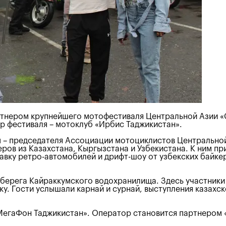
ртнером крупнейшего мотофестиваля Центральной Азии «
р фестиваля – мотоклуб «Ирбис Таджикистан».
ны – председателя Ассоциации мотоциклистов Центрально
еров из Казахстана, Кыргызстана и Узбекистана. К ним п
авку ретро-автомобилей и дрифт-шоу от узбекских байке
а берега Кайраккумского водохранилища. Здесь участник
ку. Гости услышали карнай и сурнай, выступления каза
МегаФон Таджикистан». Оператор становится партнером 