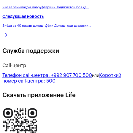
Яке аз замимаҳои маъруфтарини Тоҷикистон боз ҳа...
Следующая новость
Зиёда аз 40 нафар донишҷӯёни Донишгоҳи давлатии...
Служба поддержки
Call-центр
Телефон call-центра:
+992 907 700 500
Короткий
или
номер call-центра:
500
Скачать приложение Life