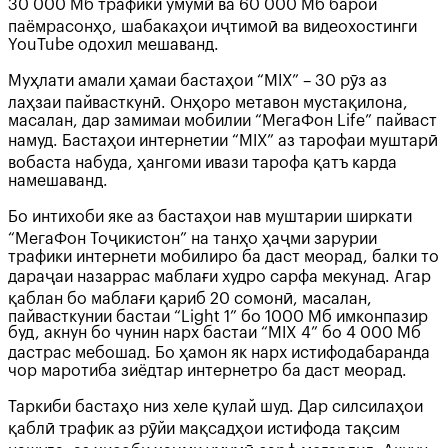
30 000 Мб трафики умумӣ ва 60 000 Мб барои
паёмрасонҳо, шабакаҳои иҷтимоӣ ва видеохостинги
YouTube одохил мешаванд.
Муҳлати амали ҳамаи бастаҳои “MIX” – 30 рӯз аз
лаҳзаи пайвасткунӣ. Онҳоро метавон мустақилона,
масалан, дар замимаи мобилии “МегаФон Life” пайваст
намуд. Бастаҳои интернетии “MIX” аз тарофаи муштарӣ
вобаста набуда, ҳангоми ивази тарофа қатъ карда
намешаванд.
Бо интихоби яке аз бастаҳои нав муштарии ширкати
“МегаФон Тоҷикистон” на танҳо ҳаҷми зарурии
трафики интернети мобилиро ба даст меорад, балки то
дараҷаи назаррас маблағи худро сарфа мекунад. Агар
қаблан бо маблағи қариб 20 сомонӣ, масалан,
пайвасткунии бастаи “Light 1” бо 1000 Мб имконпазир
буд, акнун бо чунин нарх бастаи “MIX 4” бо 4 000 Мб
дастрас мебошад. Бо ҳамон як нарх истифодабаранда
чор маротиба зиёдтар интернетро ба даст меорад.
Таркиби бастаҳо низ хеле қулай шуд. Дар силсилаҳои
қаблӣ трафик аз рӯйи мақсадҳои истифода тақсим