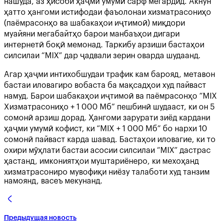
нашуда, аз ҳисоби ҳаҷми умумӣ сарф мегардид. Акнун
ҳатто ҳангоми истифодаи фаъолонаи хизматрасониҳо
(паёмрасонҳо ва шабакаҳои иҷтимоӣ) миқдори
муайяни мегабайтҳо барои манбаъҳои дигари
интернетӣ боқӣ мемонад. Таркибу арзиши бастаҳои
силсилаи “MIX” дар ҷадвали зерин оварда шудаанд.
Агар ҳаҷми интихобшудаи трафик кам барояд, метавон
бастаи иловагиро вобаста ба мақсадҳои худ пайваст
намуд. Барои шабакаҳои иҷтимоӣ ва паёмрасонҳо “MIX
Хизматрасониҳо + 1 000 Мб” пешбинӣ шудааст, ки он 5
сомонӣ арзиш дорад. Ҳангоми зарурати зиёд кардани
ҳаҷми умумӣ кофист, ки “MIX + 1 000 Мб” бо нархи 10
сомонӣ пайваст карда шавад. Бастаҳои иловагие, ки то
охири мӯҳлати бастаи асосии силсилаи “MIX” дастрас
ҳастанд, имкониятҳои муштариёнеро, ки мехоҳанд
хизматрасониро мувофиқи ниёзу талаботи худ танзим
намоянд, васеъ мекунанд.
Предыдущая новость