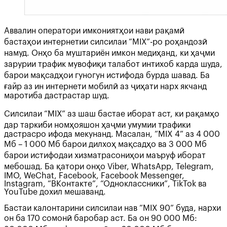
Аввалин оператори имкониятҳои нави рақамӣ
бастаҳои интернетии силсилаи “MIX”-ро роҳандозӣ
намуд. Онҳо ба муштариён имкон медиҳанд, ки ҳаҷми
зарурии трафик мувофиқи талабот интихоб карда шуда,
барои мақсадҳои гуногун истифода бурда шавад. Ба
ғайр аз ин интернети мобилӣ аз ҷиҳати нарх якчанд
маротиба дастрастар шуд.
Силсилаи “MIX” аз шаш бастае иборат аст, ки рақамҳо
дар таркиби номҳояшон ҳаҷми умумии трафики
дастрасро ифода мекунанд. Масалан, “MIX 4” аз 4 000
Мб – 1 000 Мб барои дилхоҳ мақсадҳо ва 3 000 Мб
барои истифодаи хизматрасониҳои маъруф иборат
мебошад. Ба қатори онҳо Viber, WhatsApp, Telegram,
IMO, WeChat, Facebook, Facebook Messenger,
Instagram, “ВКонтакте”, “Одноклассники”, TikTok ва
YouTube дохил мешаванд.
Бастаи калонтарини силсилаи нав “MIX 90” буда, нархи
он ба 170 сомонӣ баробар аст. Ба он 90 000 Мб: