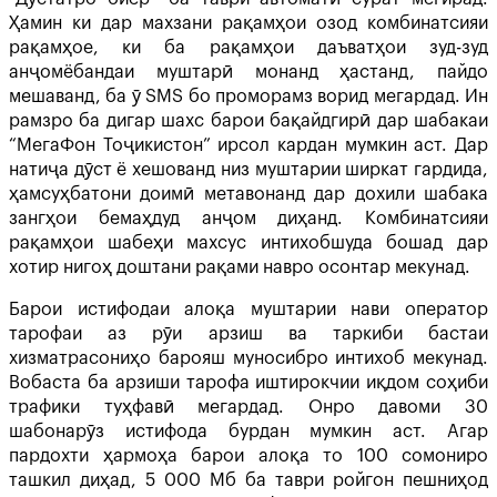
Ҳамин ки дар махзани рақамҳои озод комбинатсияи
рақамҳое, ки ба рақамҳои даъватҳои зуд-зуд
анҷомёбандаи муштарӣ монанд ҳастанд, пайдо
мешаванд, ба ӯ SMS бо проморамз ворид мегардад. Ин
рамзро ба дигар шахс барои бақайдгирӣ дар шабакаи
“МегаФон Тоҷикистон” ирсол кардан мумкин аст. Дар
натиҷа дӯст ё хешованд низ муштарии ширкат гардида,
ҳамсуҳбатони доимӣ метавонанд дар дохили шабака
зангҳои бемаҳдуд анҷом диҳанд. Комбинатсияи
рақамҳои шабеҳи махсус интихобшуда бошад дар
хотир нигоҳ доштани рақами навро осонтар мекунад.
Барои истифодаи алоқа муштарии нави оператор
тарофаи аз рӯи арзиш ва таркиби бастаи
хизматрасониҳо барояш муносибро интихоб мекунад.
Вобаста ба арзиши тарофа иштирокчии иқдом соҳиби
трафики туҳфавӣ мегардад. Онро давоми 30
шабонарӯз истифода бурдан мумкин аст. Агар
пардохти ҳармоҳа барои алоқа то 100 сомониро
ташкил диҳад, 5 000 Мб ба таври ройгон пешниҳод