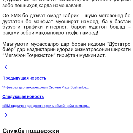
зебо пешниҳод карда намешаванд.
Оё SMS бо даъват омад? Табрик – шумо метавонед бо
дӯстатон бо манфиат муошират намоед, ба ӯ бастаи
бузурги трафики интернет, барои худатон бошад –
рақами зебои мақомнокро туҳфа намоед!
Маълумоти муфассалро дар бораи иқдоми “Дӯстатро
биёр” дар наздиктарин идораи хизматрасонии ширкати
“МегаФон Тоҷикистон” гирифтан мумкин аст.
Предыдущая новость
14 феврал дар меҳмонхонаи Crowne Plaza Dushanbe...
Следующая новость
eSIM тадриҷан дар дастгоҳҳои мобилӣ ҷойи симкор...
Служба поддержки