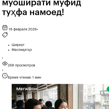
муоширати муфид
туҳфа намоед!
19 февраля 2026
•
Ширкат
Маслиҳатҳо
•
268 просмотров
•
Время чтения: 1 мин