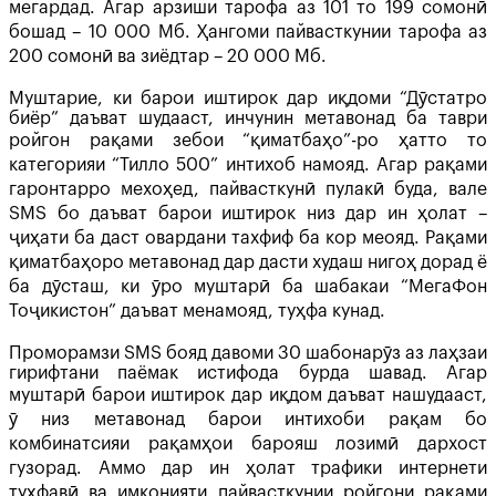
мегардад. Агар арзиши тарофа аз 101 то 199 сомонӣ
бошад – 10 000 Мб. Ҳангоми пайвасткунии тарофа аз
200 сомонӣ ва зиёдтар – 20 000 Мб.
Муштарие, ки барои иштирок дар иқдоми “Дӯстатро
биёр” даъват шудааст, инчунин метавонад ба таври
ройгон рақами зебои “қиматбаҳо”-ро ҳатто то
категорияи “Тилло 500” интихоб намояд. Агар рақами
гаронтарро мехоҳед, пайвасткунӣ пулакӣ буда, вале
SMS бо даъват барои иштирок низ дар ин ҳолат –
ҷиҳати ба даст овардани тахфиф ба кор меояд. Рақами
қиматбаҳоро метавонад дар дасти худаш нигоҳ дорад ё
ба дӯсташ, ки ӯро муштарӣ ба шабакаи “МегаФон
Тоҷикистон” даъват менамояд, туҳфа кунад.
Проморамзи SMS бояд давоми 30 шабонарӯз аз лаҳзаи
гирифтани паёмак истифода бурда шавад. Агар
муштарӣ барои иштирок дар иқдом даъват нашудааст,
ӯ низ метавонад барои интихоби рақам бо
комбинатсияи рақамҳои барояш лозимӣ дархост
гузорад. Аммо дар ин ҳолат трафики интернети
туҳфавӣ ва имконияти пайвасткунии ройгони рақами