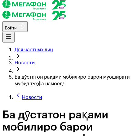
Войти
Для частных лиц
Новости
Ба дӯстатон рақами мобилиро барои муоширати
муфид туҳфа намоед!
Новости
Ба дӯстатон рақами
мобилиро барои