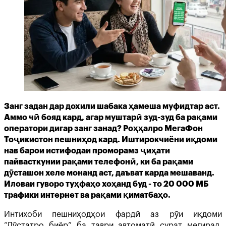
Занг задан дар дохили шабака ҳамеша муфидтар аст.
Аммо чӣ бояд кард, агар муштарӣ зуд-зуд ба рақами
оператори дигар занг занад? Роҳҳалро МегаФон
Тоҷикистон пешниҳод кард. Иштирокчиёни иқдоми
нав барои истифодаи проморамз ҷиҳати
пайвасткунии рақами телефонӣ, ки ба рақами
дӯсташон хеле монанд аст, даъват карда мешаванд.
Иловаи гуворо туҳфаҳо хоҳанд буд - то 20 000 МБ
трафики интернет ва рақами қиматбаҳо.
Интихоби пешниҳодҳои фардӣ аз рӯи иқдоми
“Дӯстатро биёр” ба таври автоматӣ сурат мегирад.