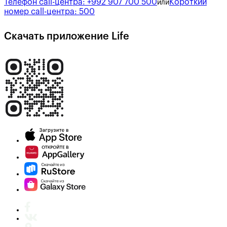
Телефон call-центра:
+992 907 700 500
Короткий
или
номер call-центра:
500
Скачать приложение Life