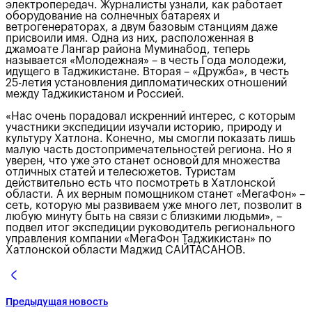
электропередач. Журналисты узнали, как работает
оборудование на солнечных батареях и
ветрогенераторах, а двум базовым станциям даже
присвоили имя. Одна из них, расположенная в
джамоате Лангар района Муминабод, теперь
называется «Молодежная» – в честь Года молодежи,
идущего в Таджикистане. Вторая – «Дружба», в честь
25-летия установления дипломатических отношений
между Таджикистаном и Россией.
«Нас очень порадовал искренний интерес, с которым
участники экспедиции изучали историю, природу и
культуру Хатлона. Конечно, мы смогли показать лишь
малую часть достопримечательностей региона. Но я
уверен, что уже это станет основой для множества
отличных статей и телесюжетов. Туристам
действительно есть что посмотреть в Хатлонской
области. А их верным помощником станет «МегаФон» –
сеть, которую мы развиваем уже много лет, позволит в
любую минуту быть на связи с близкими людьми», –
подвел итог экспедиции руководитель регионального
управления компании «МегаФон Таджикистан» по
Хатлонской области Маджид САЙТАСАНОВ.
Предыдущая новость