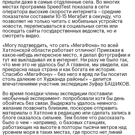
пришли даже в самые отдаленные села. Во многих
местах программа SpeedTest показала в сети
оператора высокие скорости интернета – средние
показатели составили 10-15 Мегабит в секунду, что
позволяет не только читать с мобильных устройств
новости, переписываться в социальных сетях или
посещать сайты государственных ведомств, но и
смотреть видео.
«Могу подтвердить, что сеть «МегаФона» по всей
Хатлонской области работает отлично! Приезжая в
какое-нибудь интересное место, я делал фотографии и
тут же выкладывал их в интернет. Ни разу не было так,
что мне это не удалось бы! А главное, мы увидели, как
прекрасна наша страна и как богата ее история.
Спасибо «МегаФону» – без него я вряд ли бы посетил
столь далекие от Худжанда районы!» – делится
впечатлениями участник экспедиции Зуфар БАШИКОВ.
Во время поездки члены экспедиции поставили
необычный эксперимент: попробовали хотя бы день
обойтись без связи. Выдержать удалось немного:
желание позвонить близким, поскорее отправить
материалы о Хатлоне в редакцию или сделать запись в
блоге оказалось сильнее. Тем более что рассказать
было о чем – например, о базовых станциях,
работающих на высоте в полторы тысячи метров над
уровнем моря в таких местах, где просто нет линий