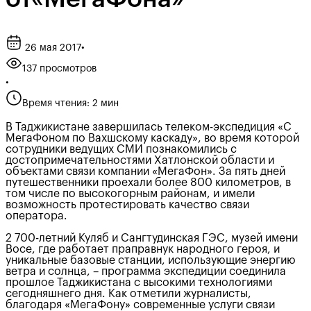
26 мая 2017
•
137 просмотров
•
Время чтения: 2 мин
В Таджикистане завершилась телеком-экспедиция «С
МегаФоном по Вахшскому каскаду», во время которой
сотрудники ведущих СМИ познакомились с
достопримечательностями Хатлонской области и
объектами связи компании «МегаФон». За пять дней
путешественники проехали более 800 километров, в
том числе по высокогорным районам, и имели
возможность протестировать качество связи
оператора.
2 700-летний Куляб и Сангтудинская ГЭС, музей имени
Восе, где работает праправнук народного героя, и
уникальные базовые станции, использующие энергию
ветра и солнца, – программа экспедиции соединила
прошлое Таджикистана с высокими технологиями
сегодняшнего дня. Как отметили журналисты,
благодаря «МегаФону» современные услуги связи