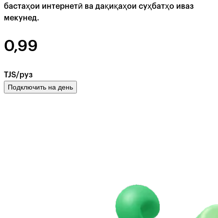
бастаҳои интернетӣ ва дақиқаҳои суҳбатҳо иваз
мекунед.
0,99
TJS/руз
Подключить на день