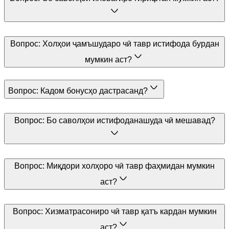
Вопрос:
Холҳои ҷамъшударо чӣ тавр истифода бурдан
мумкин аст?
Вопрос:
Кадом бонусҳо дастрасанд?
Вопрос:
Бо саволҳои истифоданашуда чӣ мешавад?
Вопрос:
Миқдори холҳоро чӣ тавр фаҳмидан мумкин
аст?
Вопрос:
Хизматрасониро чӣ тавр қатъ кардан мумкин
аст?