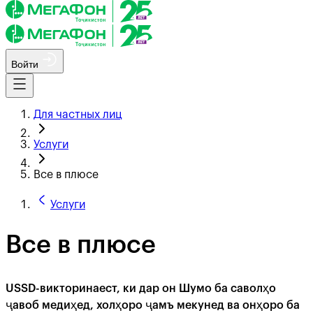
Войти
Для частных лиц
Услуги
Все в плюсе
Услуги
Все в плюсе
USSD-викторинаест, ки дар он Шумо ба саволҳо
ҷавоб медиҳед, холҳоро ҷамъ мекунед ва онҳоро ба