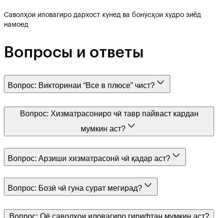
Саволҳои иловагиро дархост кунед ва бонусҳои худро зиёд
намоед
Вопросы и ответы
Вопрос:
Викторинаи “Все в плюсе” чист?
Вопрос:
Хизматрасониро чӣ тавр пайваст кардан
мумкин аст?
Вопрос:
Арзиши хизматрасонӣ чӣ қадар аст?
Вопрос:
Бозӣ чӣ гуна сурат мегирад?
Вопрос:
Оё саволҳои иловагиро гирифтан мумкин аст?