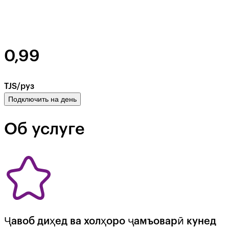
0,99
TJS/руз
Подключить на день
Об услуге
Ҷавоб диҳед ва холҳоро ҷамъоварӣ кунед