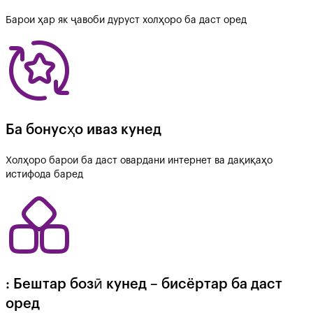
Барои ҳар як ҷавоби дуруст холҳоро ба даст оред
Ба бонусҳо иваз кунед
Холҳоро барои ба даст овардани интернет ва дақиқаҳо
истифода баред
: Бештар бозӣ кунед – бисёртар ба даст
оред