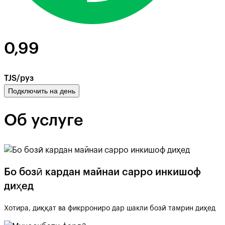
0,99
TJS/руз
Подключить на день
Об услуге
Бо бозӣ кардан майнаи сарро инкишоф
диҳед
Хотира, диққат ва фикррониро дар шакли бозӣ тамрин диҳед