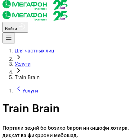
Войти
Для частных лиц
Услуги
Train Brain
Услуги
Train Brain
Портали зеҳнӣ бо бозиҳо барои инкишофи хотира,
диққат ва фикрронӣ мебошад.