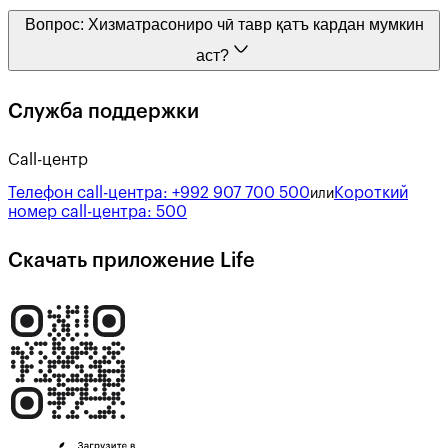
Вопрос:
Хизматрасониро чӣ тавр қатъ кардан мумкин
аст?
Служба поддержки
Call-центр
Телефон call-центра:
+992 907 700 500
Короткий
или
номер call-центра:
500
Скачать приложение Life