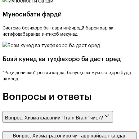
Муносибати фардӣ
Система бозиҳоро ба таври инфиродӣ барои ҳар як
истифодабаранда интихоб мекунад
Бозӣ кунед ва туҳфаҳоро ба даст оред
“Роҳи донишҳо”-ро тай карда, бонусҳо ва мукофотҳоро бурд
намоед
Вопросы и ответы
Вопрос:
Хизматрасонии “Train Brain” чист?
Вопрос:
Хизматрасониро чӣ тавр пайваст кардан