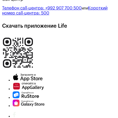
Телефон call-центра:
+992 907 700 500
Короткий
или
номер call-центра:
500
Скачать приложение Life