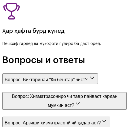
Ҳар ҳафта бурд кунед
Пешсаф гардед ва мукофоти пулиро ба даст оред.
Вопросы и ответы
Вопрос:
Викторинаи “Кӣ бештар” чист?
Вопрос:
Хизматрасониро чӣ тавр пайваст кардан
мумкин аст?
Вопрос:
Арзиши хизматрасонӣ чӣ қадар аст?