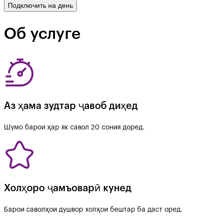
Подключить на день
Об услуге
Аз ҳама зудтар ҷавоб диҳед
Шумо барои ҳар як савол 20 сония доред.
Холҳоро ҷамъоварӣ кунед
Барои саволҳои душвор холҳои бештар ба даст оред.