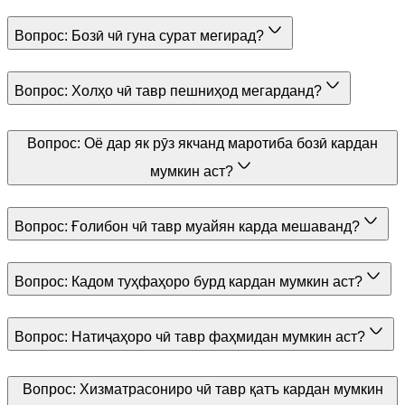
Вопрос:
Бозӣ чӣ гуна сурат мегирад?
Вопрос:
Холҳо чӣ тавр пешниҳод мегарданд?
Вопрос:
Оё дар як рӯз якчанд маротиба бозӣ кардан
мумкин аст?
Вопрос:
Ғолибон чӣ тавр муайян карда мешаванд?
Вопрос:
Кадом туҳфаҳоро бурд кардан мумкин аст?
Вопрос:
Натиҷаҳоро чӣ тавр фаҳмидан мумкин аст?
Вопрос:
Хизматрасониро чӣ тавр қатъ кардан мумкин