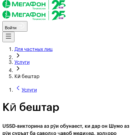
Войти
Для частных лиц
Услуги
Кӣ бештар
Услуги
Кӣ бештар
USSD-викторина аз рӯи обунаест, ки дар он Шумо аз
рӯи суръат ба саволҳо ҷавоб медиҳед, холҳоро