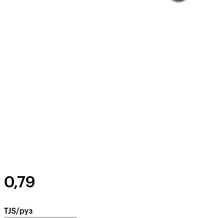
0,79
TJS/руз