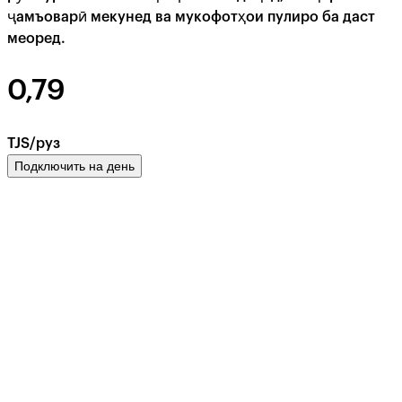
ҷамъоварӣ мекунед ва мукофотҳои пулиро ба даст
меоред.
0,79
TJS/руз
Подключить на день