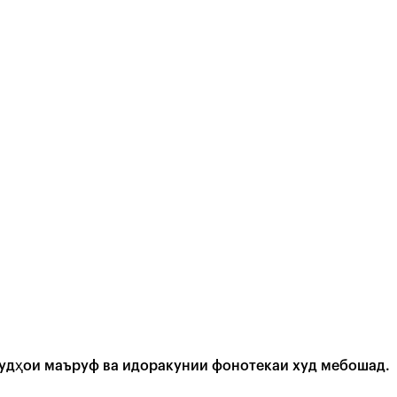
удҳои маъруф ва идоракунии фонотекаи худ мебошад.