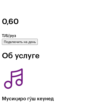
0,60
TJS/руз
Подключить на день
Об услуге
Мусиқиро гӯш кеунед