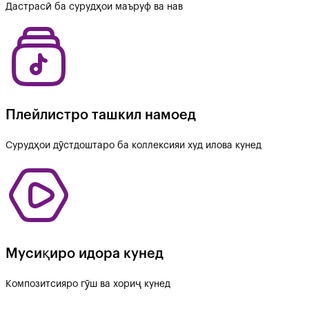
Дастрасӣ ба сурудҳои маъруф ва нав
Плейлистро ташкил намоед
Сурудҳои дӯстдоштаро ба коллексияи худ илова кунед
Мусиқиро идора кунед
Композитсияро гӯш ва хориҷ кунед