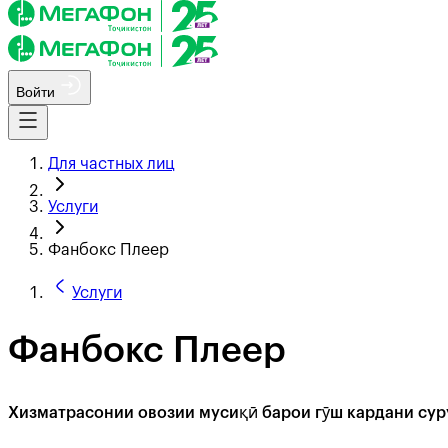
Войти
Для частных лиц
Услуги
Фанбокс Плеер
Услуги
Фанбокс Плеер
Хизматрасонии овозии мусиқӣ барои гӯш кардани сур