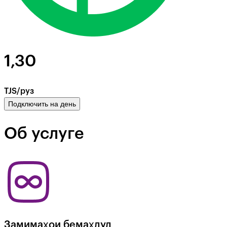
1,30
TJS/руз
Подключить на день
Об услуге
Замимаҳои бемаҳдуд