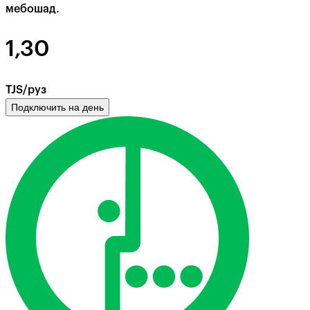
мебошад.
1,30
TJS/руз
Подключить на день