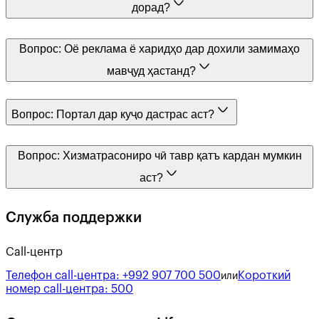
дорад?
Вопрос:
Оё реклама ё харидҳо дар дохили замимаҳо
мавҷуд ҳастанд?
Вопрос:
Портал дар куҷо дастрас аст?
Вопрос:
Хизматрасониро чӣ тавр қатъ кардан мумкин
аст?
Служба поддержки
Call-центр
Телефон call-центра:
+992 907 700 500
Короткий
или
номер call-центра:
500