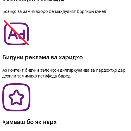
Бозиҳо ва замимаҳоро бе маҳдудият боргирӣ кунед
Бидуни реклама ва харидҳо
Аз контент бидуни эълонҳои дилгиркунанда ва пардохтҳо дар
дохили замимаҳо истифода баред
Ҳамааш бо як нарх