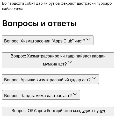
Бо пардохти собит дар як рӯз ба феҳрист дастрасии пурраро
пайдо кунед
Вопросы и ответы
Вопрос:
Хизматрасонии “Apps Club” чист?
Вопрос:
Хизматрасониро чӣ тавр пайваст кардан
мумкин аст?
Вопрос:
Арзиши хизматрасонӣ чӣ қадар аст?
Вопрос:
Чанд замима дастрас аст?
Вопрос:
Оё барои боргирӣ ягон маҳдудият вуҷуд