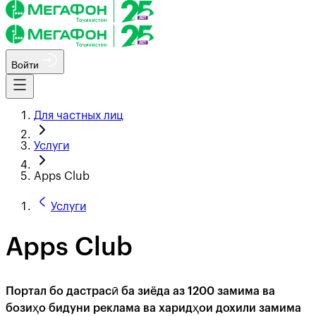
Войти
Для частных лиц
Услуги
Apps Club
Услуги
Apps Club
Портал бо дастрасӣ ба зиёда аз 1200 замима ва
бозиҳо бидуни реклама ва харидҳои дохили замима